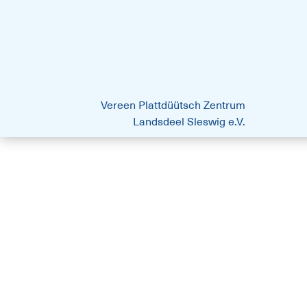
platt.best - Drift vun Harten
Vereen Plattdüütsch Zentrum
Landsdeel Sleswig e.V.