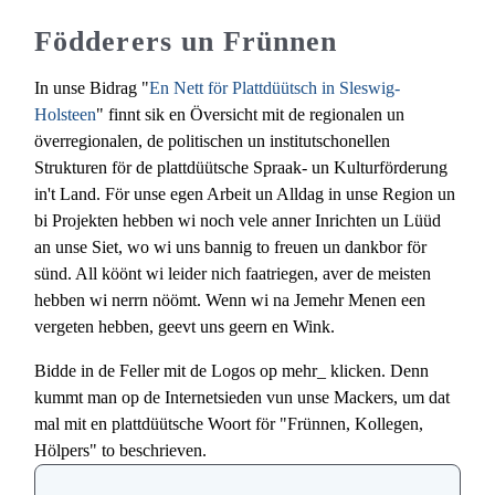
Födderers un Frünnen
In unse Bidrag "
En Nett för Plattdüütsch in Sleswig-
Holsteen
" finnt sik en Översicht mit de regionalen un
överregionalen, de politischen un institutschonellen
Strukturen för de plattdüütsche Spraak- un Kulturförderung
in't Land. För unse egen Arbeit un Alldag in unse Region un
bi Projekten hebben wi noch vele anner Inrichten un Lüüd
an unse Siet, wo wi uns bannig to freuen un dankbor för
sünd. All köönt wi leider nich faatriegen, aver de meisten
hebben wi nerrn nöömt. Wenn wi na Jemehr Menen een
vergeten hebben, geevt uns geern en Wink.
Bidde in de Feller mit de Logos op mehr_ klicken. Denn
kummt man op de Internetsieden vun unse Mackers, um dat
mal mit en plattdüütsche Woort för "Frünnen, Kollegen,
Hölpers" to beschrieven.