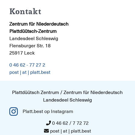
Kontakt
Kontakt
Kontakt
Zentrum für Niederdeutsch
Plattdüütsch-Zentrum
Landesdeel Schleswig
Flensburger Str. 18
25917 Leck
0 46 62 - 77 27 2
post | at | platt.best
Plattdüütsch Zentrum / Zentrum für Niederdeutsch
Landesdeel Schleswig
Platt.best op Instagram
0 46 62 / 7 72 72
post | at | platt.best