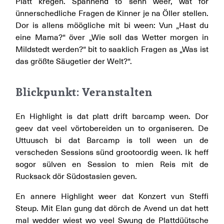
Platt kregen. Spannend to sehn weer, wat för
ünnerschedliche Fragen de Kinner je na Öller stellen.
Dor is allens möögliche mit bi ween: Vun „Hast du
eine Mama?“ över „Wie soll das Wetter morgen in
Mildstedt werden?“ bit to saaklich Fragen as „Was ist
das größte Säugetier der Welt?“.
Blickpunkt: Veranstalten
En Highlight is dat platt drift barcamp ween. Dor
geev dat veel vörtobereiden un to organiseren. De
Uttuusch bi dat Barcamp is toll ween un de
verscheden Sessions sünd grootoordig ween. Ik heff
sogor sülven en Session to mien Reis mit de
Rucksack dör Südostasien geven.
En annere Highlight weer dat Konzert vun Steffi
Steup. Mit Elan gung dat dörch de Avend un dat hett
mal wedder wiest wo veel Swung de Plattdüütsche