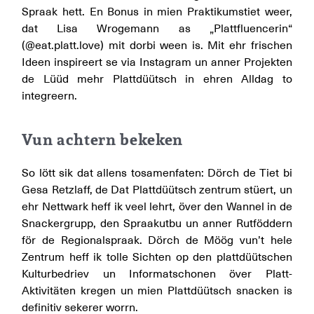
Spraak hett. En Bonus in mien Praktikumstiet weer,
dat Lisa Wrogemann as „Plattfluencerin“
(@eat.platt.love) mit dorbi ween is. Mit ehr frischen
Ideen inspireert se via Instagram un anner Projekten
de Lüüd mehr Plattdüütsch in ehren Alldag to
integreern.
Vun achtern bekeken
So lött sik dat allens tosamenfaten: Dörch de Tiet bi
Gesa Retzlaff, de Dat Plattdüütsch zentrum stüert, un
ehr Nettwark heff ik veel lehrt, över den Wannel in de
Snackergrupp, den Spraakutbu un anner Rutföddern
för de Regionalspraak. Dörch de Möög vun’t hele
Zentrum heff ik tolle Sichten op den plattdüütschen
Kulturbedriev un Informatschonen över Platt-
Aktivitäten kregen un mien Plattdüütsch snacken is
definitiv sekerer worrn.