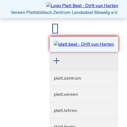
platt.best - Drift vun Harten
Vereen Plattdüütsch Zentrum
Landsdeel Sleswig e.V.
platt.zentrum
platt.vereen
platt.lehren
platt.leven